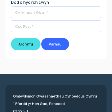
Dod o hyd i'ch cwyn
Argraffu
Parhau
Ombwdsmon Gwasanaethau Cyhoeddus Cymru
1 Ffordd yr Hen Gae, Pencoed
CF35 5LJ