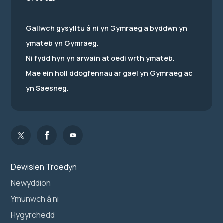
Gallwch gysylltu â ni yn Gymraeg a byddwn yn
ymateb yn Gymraeg.
Ni fydd hyn yn arwain at oedi wrth ymateb.
Mae ein holl ddogfennau ar gael yn Gymraeg ac
yn Saesneg.
Dewislen Troedyn
Newyddion
Ymunwch â ni
Hygyrchedd